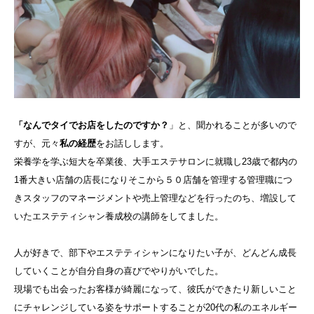
「なんでタイでお店をしたのですか？
」と、聞かれることが多いので
すが、元々
私の経歴
をお話しします。
栄養学を学ぶ短大を卒業後、大手エステサロンに就職し23歳で都内の
1番大きい店舗の店長になりそこから５０店舗を管理する管理職につ
きスタッフのマネージメントや売上管理などを行ったのち、増設して
いたエステティシャン養成校の講師をしてました。
人が好きで、部下やエステティシャンになりたい子が、どんどん成長
していくことが自分自身の喜びでやりがいでした。
現場でも出会ったお客様が綺麗になって、彼氏ができたり新しいこと
にチャレンジしている姿をサポートすることが20代の私のエネルギー